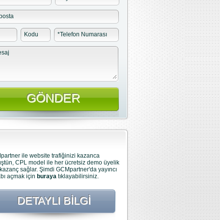
posta
Kodu
*
Telefon Numarası
saj
artner ile website trafiğinizi kazanca
ştün, CPL model ile her ücretsiz demo üyelik
 kazanç sağlar. Şimdi GCMpartner'da yayıncı
bı açmak için
buraya
tıklayabilirsiniz.
DETAYLI BILGI