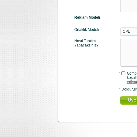
Reklam Modeli
Ortaklık Modelı
CPL
Nasıl Tanıtım
Yapacaksınız?
*
Gcmpar
koşull
ediyo
*
Doldurulm