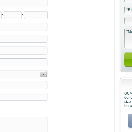
*
E-
-
-
*
Me
GCMp
dönü
size
hesa