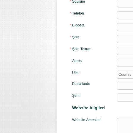
*
Soyisim
*
Telefon
*
E-posta
*
Şifre
*
Şifre Tekrar
Adres
Ülke
Country
Posta kodu
Şehir
Website bilgileri
Website Adresleri