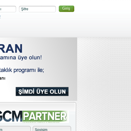
ı
Şifre
?
im
Soyisim