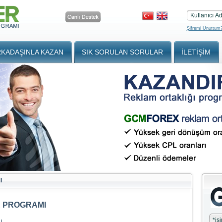
Kullanıcı Ad
Şifremi Unuttum
KADAŞINLA KAZAN
SIK SORULAN SORULAR
İLETIŞIM
I
E PROGRAMI
ı
*
is