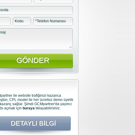
posta
Kodu
*
Telefon Numarası
saj
artner ile website trafiğinizi kazanca
ştün, CPL model ile her ücretsiz demo üyelik
 kazanç sağlar. Şimdi GCMpartner'da yayıncı
bı açmak için
buraya
tıklayabilirsiniz.
DETAYLI BILGI