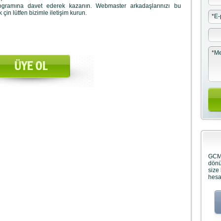
rogramına davet ederek kazanın. Webmaster arkadaşlarınızı bu
çin lütfen bizimle iletişim kurun.
*
E-
*
Me
GCMp
dönü
size
hesa