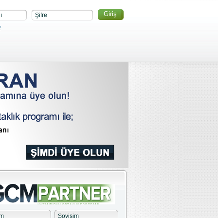
ı
Şifre
?
im
Soyisim