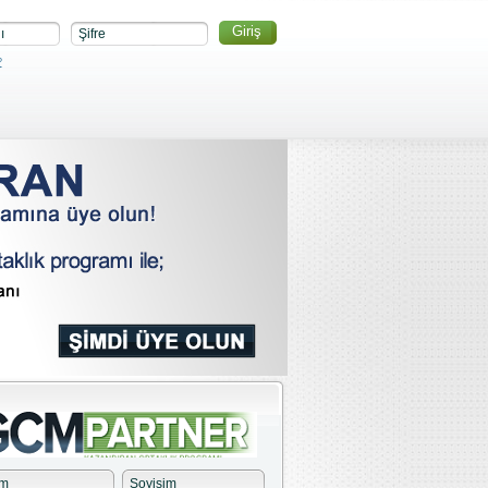
ı
Şifre
?
im
Soyisim