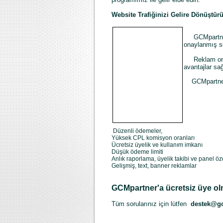
Website Trafiğinizi Gelire Dönüştür
GCMpartner r
onaylanmış so
Reklam ortak
avantajlar sa
GCMpartner a
Düzenli ödemeler,
Yüksek CPL komisyon oranları
Ücretsiz üyelik ve kullanım imkanı
Düşük ödeme limiti
Anlık raporlama, üyelik takibi ve panel öze
Gelişmiş, text, banner reklamlar
GCMpartner'a ücretsiz üye olm
Tüm sorularınız için lütfen
destek@g