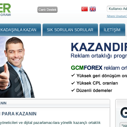
Kullanıcı Ad
Şifremi Unuttum
KADAŞINLA KAZAN
SIK SORULAN SORULAR
İLETIŞIM
ANIN
N PARA KAZANIN
yöneticileri ve dijital pazarlamacılara yönelik kazançlı ortaklık
*
is