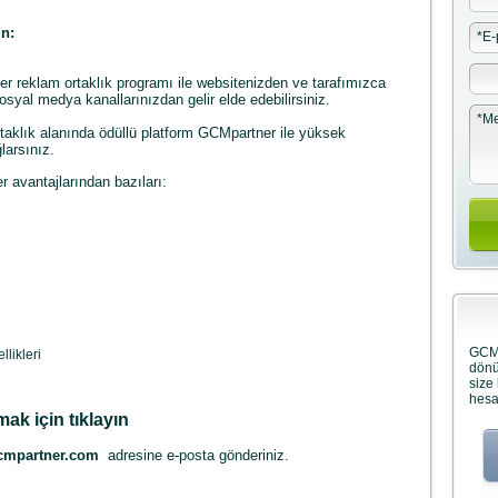
ün:
*
E-
eklam ortaklık programı ile websitenizden ve tarafımızca
syal medya kanallarınızdan gelir elde edebilirsiniz.
*
Me
lık alanında ödüllü platform GCMpartner ile yüksek
ğlarsınız.
vantajlarından bazıları:
GCMp
llikleri
dönü
size
hesa
ak için tıklayın
cmpartner.com
adresine e-posta gönderiniz.