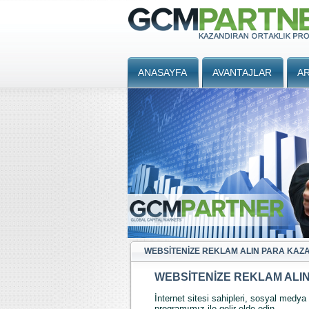
ANASAYFA
AVANTAJLAR
AR
WEBSİTENIZE REKLAM ALIN PARA KAZ
WEBSİTENIZE REKLAM ALI
İnternet sitesi sahipleri, sosyal medya 
programımız ile gelir elde edin.