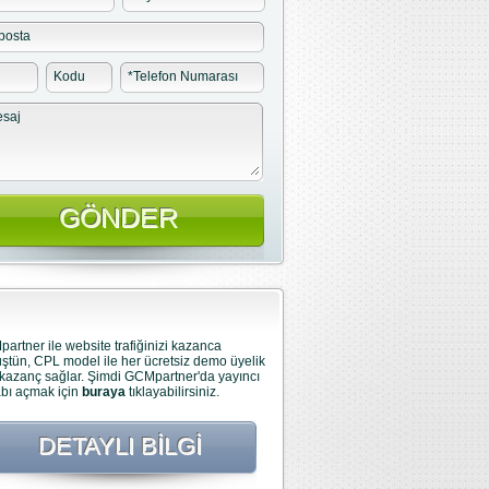
posta
Kodu
*
Telefon Numarası
saj
artner ile website trafiğinizi kazanca
ştün, CPL model ile her ücretsiz demo üyelik
 kazanç sağlar. Şimdi GCMpartner'da yayıncı
bı açmak için
buraya
tıklayabilirsiniz.
DETAYLI BILGI